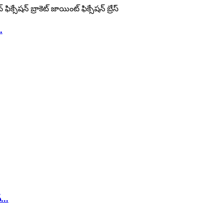
.
...