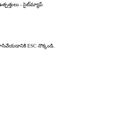
్పత్తులు - సైట్‌మ్యాప్
ూసివేయడానికి ESC నొక్కండి.