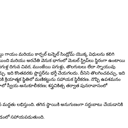
కట్టు గాయం మరియు కార్పల్ టన్నెల్ సిండ్రోమ్ యొక్క విధులను కలిగి
ుంది మరియు అరచేతి వెనుక భాగంలో మెటల్ స్ట్రిప్‌లు స్థిరంగా ఉంటాయి
గుళ్ల దిగువ చివర, ముంజేయి పగుళ్లు, తొలగుటలు లేదా స్నాయువు
ఇది కొంతవరకు ప్లాస్టర్‌ను భర్తీ చేయగలదు. దీనిని తొలగించవచ్చు, ఇది
క్రియాత్మక స్థితిలో మణికట్టును సహాయక స్థిరీకరణ. నొప్పి ఉపశమనం
సాలో స్వీయ-అనుకూలీకరణ; శస్త్రచికిత్స తర్వాత పునరావాసంలో
 మద్దతు లభిస్తుంది. తగిన స్థాయికి అనుగుణంగా సర్దుబాటు చేయడానికి
పుకోవడంలో సహాయపడుతుంది.