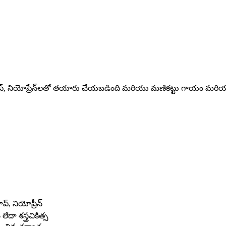
్, లూప్, నియోప్రేన్‌లతో తయారు చేయబడింది మరియు మణికట్టు గాయం మరియు 
్, నియోప్రీన్
 శస్త్రచికిత్స