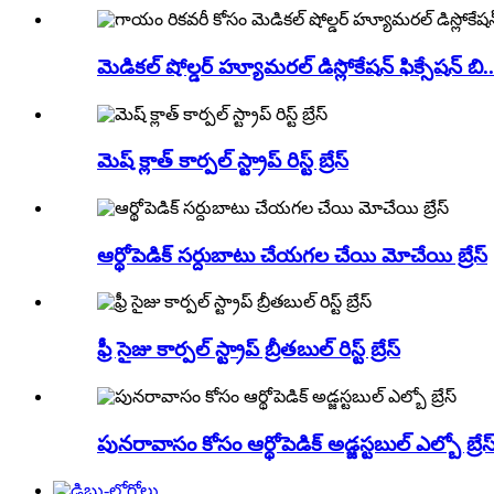
మెడికల్ షోల్డర్ హ్యూమరల్ డిస్లోకేషన్ ఫిక్సేషన్ బి..
మెష్ క్లాత్ కార్పల్ స్ట్రాప్ రిస్ట్ బ్రేస్
ఆర్థోపెడిక్ సర్దుబాటు చేయగల చేయి మోచేయి బ్రేస్
ఫ్రీ సైజు కార్పల్ స్ట్రాప్ బ్రీతబుల్ రిస్ట్ బ్రేస్
పునరావాసం కోసం ఆర్థోపెడిక్ అడ్జస్టబుల్ ఎల్బో బ్రేస్