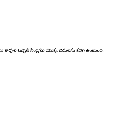
కార్పల్ టన్నెల్ సిండ్రోమ్ యొక్క విధులను కలిగి ఉంటుంది.