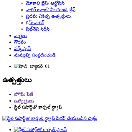
మోకాలి బ్రేస్/ ఆర్థోసిస్
వాకర్ బూట్/ చీలమండ బ్రేస్
ప్రథమ చికిత్స ఉత్పత్తులు
క్రచ్/ వాకర్
ఫిట్‌నెస్ సిరీస్
వార్తలు
గౌరవం
వర్క్‌షాప్
మమ్మల్ని సంప్రదించండి
ఉత్పత్తులు
హొమ్ పేజ్
ఉత్పత్తులు
స్టీల్ సపోర్ట్‌తో కార్పల్ స్ట్రాప్