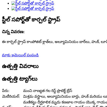
స్టీల్ సపోర్ట్‌తో కార్పల్ స్ట్రాప్
చిన్న వివరణ:
ఈ కార్పల్ స్ట్రాప్ కాంపోజిట్ క్లాత్‌లు, అల్యూమినియం బార్‌లు, హుక
మాకు ఇమెయిల్ పంపండి
ఉత్పత్తి వివరాలు
ఉత్పత్తి ట్యాగ్‌లు
పేరు:
మంచి నాణ్యత గల రిస్ట్ ప్రొటెక్ట్ బ్రేస్
మెటీరియల్:
మిశ్రమ వస్త్రాలు, అల్యూమినియం బార్లు, హుక్ మరియు లూప
మణికట్టు దీర్ఘకాలిక మృదు కణజాల గాయం యొక్క గాయం లేదా