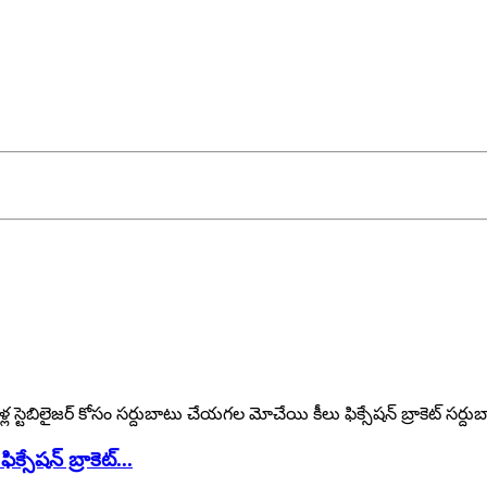
ేషన్ బ్రాకెట్...