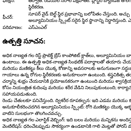
ఫంక్షన్:
తర్వాత. రేడియల్ నరాల పక్షవాతం. ప్లాస్టర్ బ్యాండేజ్ తొల
స్థిరీకరణ.
సూపర్ వైడ్ బెల్ట్ స్థిర ప్రభావాన్ని బలోపేతం చేస్తుంది. అచ
ఫీచర్:
అల్యూమినియం స్ప్లింట్ సరైన స్థిర స్థానాన్ని నిర్ధారిస్తు
పరిమాణం:
ఎస్ఎంఎల్
ఉత్పత్తి సూచన:
అధిక నాణ్యత గల రిస్ట్ ప్రొటెక్ట్ బ్రేస్ కాంపోజిట్ క్లాత్‌లు, అల్యూమ
ఉంటాయి. ఈ ఉత్పత్తి అధిక-నాణ్యత సింథటిక్ పదార్థాలతో తయారు చేయబడి
మరియు మణికట్టు కీలు యొక్క కోణాన్ని అవసరాలకు అనుగుణంగా సర్దుబా
గాయాలు ఉన్న రోగుల స్థిరీకరణకు అనుకూలంగా ఉంటుంది. శస్త్రచికిత్స త
చర్మాన్ని శుభ్రం చేయడానికి ప్రయోజనకరంగా ఉంటుంది మరియు శ్వాసక్రి
కోసం నియంత్రిత కుదింపు మరియు శరీర వేడిని నిలుపుకుంటుంది; కార్యాచ
సహాయపడుతుంది.
రెండు చేతులకూ పనిచేస్తుంది. ద్విశరీర రూపకల్పన: ఇది ఎడమ మరియు కు
అనుకూలీకరించదగిన అల్యూమినియం స్ప్లింట్: రోగి మణికట్టు యొక్క ఆకృత
వాటిని సులభంగా తొలగించవచ్చు.
అధిక నాణ్యత గల ఎలాస్టిక్ వెబ్బింగ్: ఇది బలం మరియు మన్నికను అంది
వెంటిలేషన్: ధరించేటప్పుడు సౌకర్యంగా ఉండటానికి గాలి వెంట్లతో పోరస