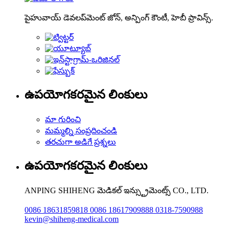
పైహువాయ్ డెవలప్‌మెంట్ జోన్, అన్పింగ్ కౌంటీ, హెబీ ప్రావిన్స్.
ఉపయోగకరమైన లింకులు
మా గురించి
మమ్మల్ని సంప్రదించండి
తరచుగా అడిగే ప్రశ్నలు
ఉపయోగకరమైన లింకులు
ANPING SHIHENG మెడికల్ ఇన్స్ట్రుమెంట్స్ CO., LTD.
0086 18631859818 0086 18617909888 0318-7590988
kevin@shiheng-medical.com