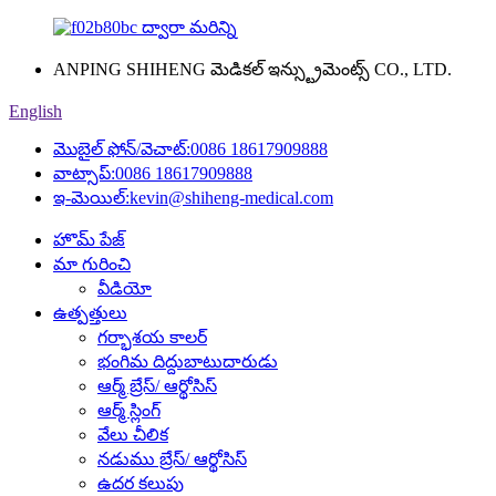
ANPING SHIHENG మెడికల్ ఇన్స్ట్రుమెంట్స్ CO., LTD.
English
మొబైల్ ఫోన్/వెచాట్:
0086 18617909888
వాట్సాప్:
0086 18617909888
ఇ-మెయిల్:
kevin@shiheng-medical.com
హొమ్ పేజ్
మా గురించి
వీడియో
ఉత్పత్తులు
గర్భాశయ కాలర్
భంగిమ దిద్దుబాటుదారుడు
ఆర్మ్ బ్రేస్/ ఆర్థోసిస్
ఆర్మ్ స్లింగ్
వేలు చీలిక
నడుము బ్రేస్/ ఆర్థోసిస్
ఉదర కలుపు