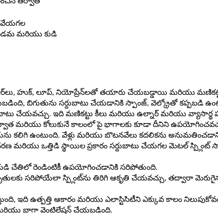
గించిన తర్వాత
్చు వేయగల
ంది. ఎడమ మరియు కుడి
ినియం బార్‌లు, హుక్, లూప్, నియోప్రేన్‌లతో తయారు చేయబడ్డాయి మరియు మణి
ంది, బిగుతును సర్దుబాటు చేయడానికి స్పాంజ్, వెల్క్రోతో కప్పబడి ఉంట
టు చేయవచ్చు. ఇది మణికట్టు కీలు మరియు ఉల్నార్ మరియు వ్యాసార్థ ప
ర్వాత మరియు కోలుకునే కాలంలో పై భాగాలకు కూడా దీనిని ఉపయోగించవచ్చు. 
యను కలిగి ఉంటుంది. వేళ్లు మరియు బొటనవేలు కదలికను అనుమతించడానికి 
రణ మరియు ఒత్తిడి స్థాయిల ప్రకారం సర్దుబాటు చేయగల మెటల్ స్ప్లింట్ 
డి చేతిలో రెండింటికీ ఉపయోగించడానికి సరిపోతుంది.
ులకు సరిపోయేలా స్ప్లింట్‌ను తిరిగి ఆకృతి చేయవచ్చు, తద్వారా మెరుగైన
స్తుంది, ఇది ఉత్పత్తి ఆకారం మరియు ఎలాస్టిసిటీని ఎక్కువ కాలం నిలు
్ మరియు బాగా వెంటిలేషన్ చేయబడింది.